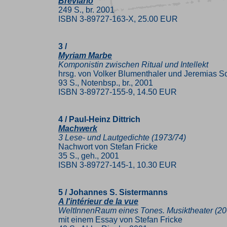
Breviario
249 S., br. 2001
ISBN 3-89727-163-X, 25.00 EUR
3 /
Myriam Marbe
Komponistin zwischen Ritual und Intellekt
hrsg. von Volker Blumenthaler und Jeremias S
93 S., Notenbsp., br., 2001
ISBN 3-89727-155-9, 14.50 EUR
4 / Paul-Heinz Dittrich
Machwerk
3 Lese- und Lautgedichte (1973/74)
Nachwort von Stefan Fricke
35 S., geh., 2001
ISBN 3-89727-145-1, 10.30 EUR
5 / Johannes S. Sistermanns
A l'intérieur de la vue
WeltInnenRaum eines Tones. Musiktheater (20
mit einem Essay von Stefan Fricke