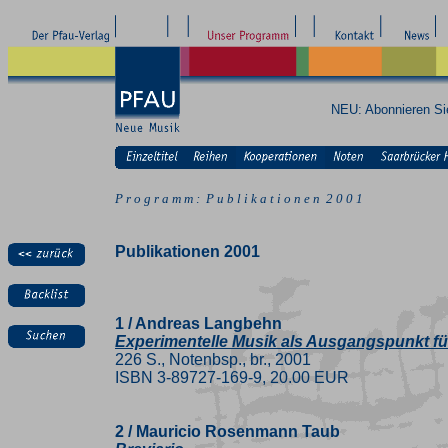
NEU: Abonnieren S
P r o g r a m m : P u b l i k a t i o n e n 2 0 0 1
Publikationen 2001
1 / Andreas Langbehn
Experimentelle Musik als Ausgangspunkt f
226 S., Notenbsp., br., 2001
ISBN 3-89727-169-9, 20.00 EUR
2 / Mauricio Rosenmann Taub