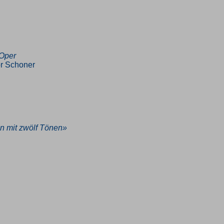
 Oper
or Schoner
n mit zwölf Tönen»