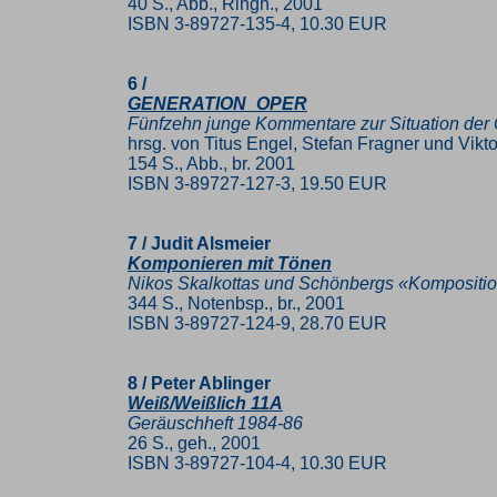
40 S., Abb., Ringh., 2001
ISBN 3-89727-135-4, 10.30 EUR
6 /
GENERATION_OPER
Fünfzehn junge Kommentare zur Situation der
hrsg. von Titus Engel, Stefan Fragner und Vikt
154 S., Abb., br. 2001
ISBN 3-89727-127-3, 19.50 EUR
7 / Judit Alsmeier
Komponieren mit Tönen
Nikos Skalkottas und Schönbergs «Kompositio
344 S., Notenbsp., br., 2001
ISBN 3-89727-124-9, 28.70 EUR
8 / Peter Ablinger
Weiß/Weißlich 11A
Geräuschheft 1984-86
26 S., geh., 2001
ISBN 3-89727-104-4, 10.30 EUR