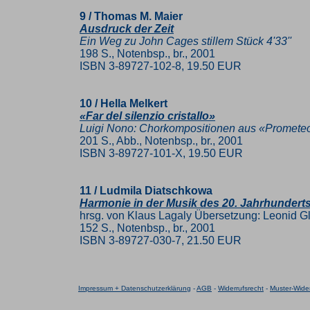
9 / Thomas M. Maier
Ausdruck der Zeit
Ein Weg zu John Cages stillem Stück 4'33''
198 S., Notenbsp., br., 2001
ISBN 3-89727-102-8, 19.50 EUR
10 / Hella Melkert
«Far del silenzio cristallo»
Luigi Nono: Chorkompositionen aus «Promete
201 S., Abb., Notenbsp., br., 2001
ISBN 3-89727-101-X, 19.50 EUR
11 / Ludmila Diatschkowa
Harmonie in der Musik des 20. Jahrhundert
hrsg. von Klaus Lagaly Übersetzung: Leonid G
152 S., Notenbsp., br., 2001
ISBN 3-89727-030-7, 21.50 EUR
Impressum + Datenschutzerklärung
-
AGB
-
Widerrufsrecht
-
Muster-Wider