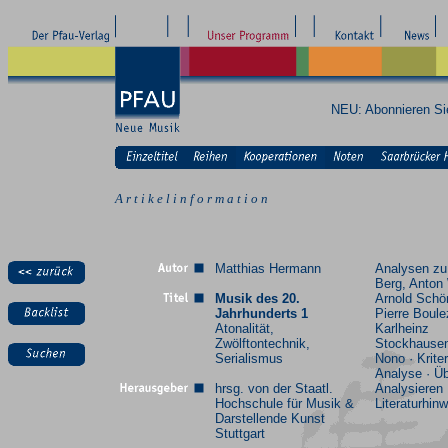
NEU: Abonnieren S
A r t i k e l i n f o r m a t i o n
Matthias Hermann
Analysen zu
Berg, Anton
Musik des 20.
Arnold Schö
Jahrhunderts 1
Pierre Boule
Atonalität,
Karlheinz
Zwölftontechnik,
Stockhausen
Serialismus
Nono · Kriter
Analyse · Ü
hrsg. von der Staatl.
Analysieren 
Hochschule für Musik &
Literaturhin
Darstellende Kunst
Stuttgart