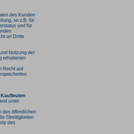
Daten des Kunden
lung, so z.B. für
erstatus und für
erden
ht an Dritte
 und Nutzung der
 erhaltenen
n Recht auf
espeicherten
 Kaufleuten
and unter
 des öffentlichen
le Streitigkeiten
sitz des