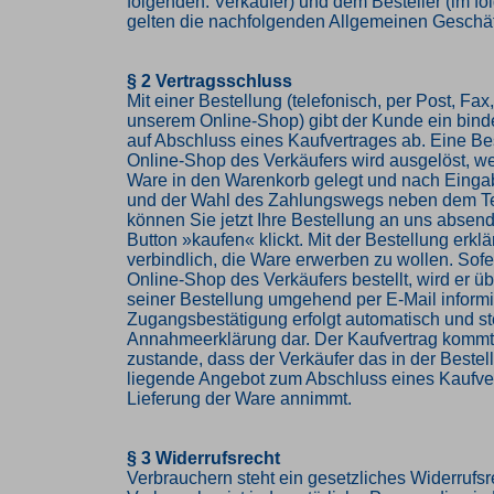
folgenden: Verkäufer) und dem Besteller (im f
gelten die nachfolgenden Allgemeinen Geschä
§ 2 Vertragsschluss
Mit einer Bestellung (telefonisch, per Post, Fax,
unserem Online-Shop) gibt der Kunde ein bin
auf Abschluss eines Kaufvertrages ab. Eine Be
Online-Shop des Verkäufers wird ausgelöst, w
Ware in den Warenkorb gelegt und nach Einga
und der Wahl des Zahlungswegs neben dem Te
können Sie jetzt Ihre Bestellung an uns abse
Button »kaufen« klickt. Mit der Bestellung erkl
verbindlich, die Ware erwerben zu wollen. Sof
Online-Shop des Verkäufers bestellt, wird er 
seiner Bestellung umgehend per E-Mail informi
Zugangsbestätigung erfolgt automatisch und ste
Annahmeerklärung dar. Der Kaufvertrag komm
zustande, dass der Verkäufer das in der Beste
liegende Angebot zum Abschluss eines Kaufve
Lieferung der Ware annimmt.
§ 3 Widerrufsrecht
Verbrauchern steht ein gesetzliches Widerrufsr