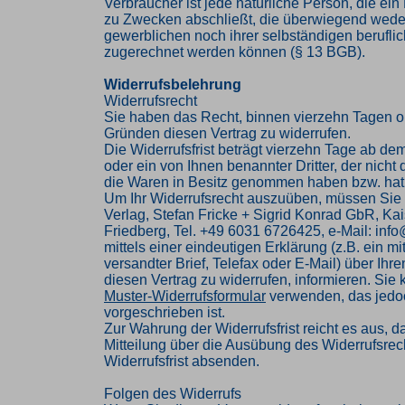
Verbraucher ist jede natürliche Person, die ei
zu Zwecken abschließt, die überwiegend weder
gewerblichen noch ihrer selbständigen beruflic
zugerechnet werden können (§ 13 BGB).
Widerrufsbelehrung
Widerrufsrecht
Sie haben das Recht, binnen vierzehn Tagen 
Gründen diesen Vertrag zu widerrufen.
Die Widerrufsfrist beträgt vierzehn Tage ab de
oder ein von Ihnen benannter Dritter, der nicht d
die Waren in Besitz genommen haben bzw. hat
Um Ihr Widerrufsrecht auszuüben, müssen Sie
Verlag, Stefan Fricke + Sigrid Konrad GbR, Kai
Friedberg, Tel. +49 6031 6726425, e-Mail: inf
mittels einer eindeutigen Erklärung (z.B. ein mi
versandter Brief, Telefax oder E-Mail) über Ihr
diesen Vertrag zu widerrufen, informieren. Sie
Muster-Widerrufsformular
verwenden, das jedoc
vorgeschrieben ist.
Zur Wahrung der Widerrufsfrist reicht es aus, d
Mitteilung über die Ausübung des Widerrufsrech
Widerrufsfrist absenden.
Folgen des Widerrufs