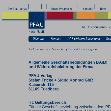
NEU: Abonnieren S
A l l g e m e i n e G e s c h ä f t s b e d i n g u n g e n
Allgemeine Geschäftsbedingungen (AGB)
und Widerrufsbelehrung der Firma
PFAU-Verlag
Stefan Fricke + Sigrid Konrad GbR
Kaiserstr. 115
61169 Friedberg
§ 1 Geltungsbereich
Für die Geschäftsbeziehung zwischen dem PF