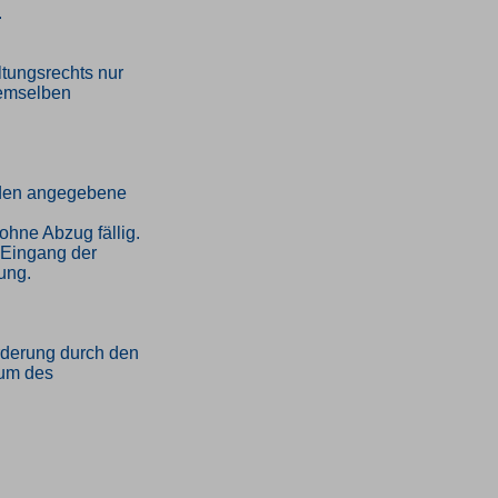
.
tungsrechts nur
demselben
unden angegebene
ohne Abzug fällig.
h Eingang der
ung.
orderung durch den
tum des