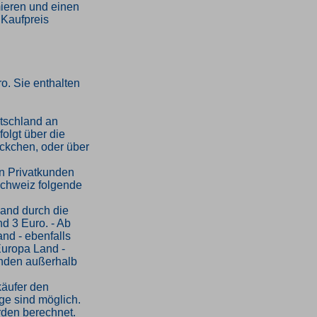
mieren und einen
 Kaufpreis
o. Sie enthalten
tschland an
folgt über die
ckchen, oder über
an Privatkunden
Schweiz folgende
sand durch die
d 3 Euro. - Ab
and - ebenfalls
Europa Land -
kunden außerhalb
käufer den
ge sind möglich.
rden berechnet.