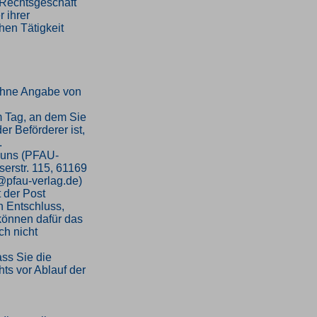
n Rechtsgeschäft
 ihrer
hen Tätigkeit
ohne Angabe von
m Tag, an dem Sie
er Beförderer ist,
.
 uns (PFAU-
serstr. 115, 61169
o@pfau-verlag.de)
t der Post
en Entschluss,
 können dafür das
h nicht
ass Sie die
ts vor Ablauf der