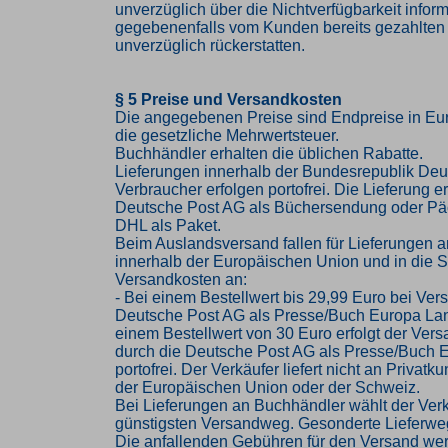
unverzüglich über die Nichtverfügbarkeit infor
gegebenenfalls vom Kunden bereits gezahlten
unverzüglich rückerstatten.
§ 5 Preise und Versandkosten
Die angegebenen Preise sind Endpreise in Eur
die gesetzliche Mehrwertsteuer.
Buchhändler erhalten die üblichen Rabatte.
Lieferungen innerhalb der Bundesrepublik Deu
Verbraucher erfolgen portofrei. Die Lieferung er
Deutsche Post AG als Büchersendung oder Pä
DHL als Paket.
Beim Auslandsversand fallen für Lieferungen 
innerhalb der Europäischen Union und in die 
Versandkosten an:
- Bei einem Bestellwert bis 29,99 Euro bei Ver
Deutsche Post AG als Presse/Buch Europa Lan
einem Bestellwert von 30 Euro erfolgt der Vers
durch die Deutsche Post AG als Presse/Buch 
portofrei. Der Verkäufer liefert nicht an Privat
der Europäischen Union oder der Schweiz.
Bei Lieferungen an Buchhändler wählt der Ver
günstigsten Versandweg. Gesonderte Lieferwe
Die anfallenden Gebühren für den Versand we