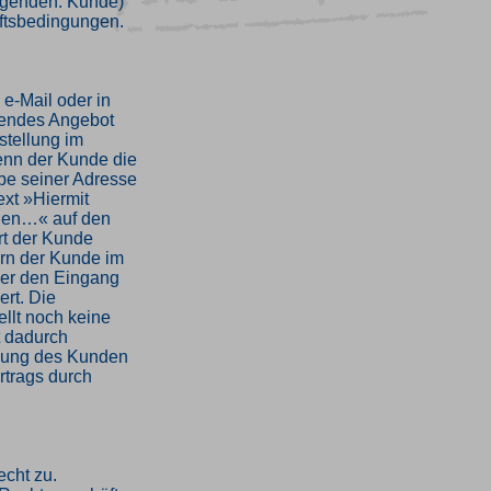
olgenden: Kunde)
ftsbedingungen.
 e-Mail oder in
dendes Angebot
stellung im
enn der Kunde die
be seiner Adresse
xt »Hiermit
nden…« auf den
ärt der Kunde
ern der Kunde im
über den Eingang
ert. Die
llt noch keine
t dadurch
llung des Kunden
rtrags durch
echt zu.