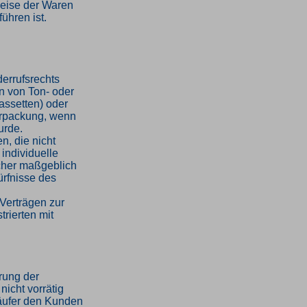
weise der Waren
ühren ist.
errufsrechts
en von Ton- oder
assetten) oder
erpackung, wenn
urde.
n, die nicht
 individuelle
cher maßgeblich
ürfnisse des
Verträgen zur
trierten mit
hrung der
nicht vorrätig
rkäufer den Kunden