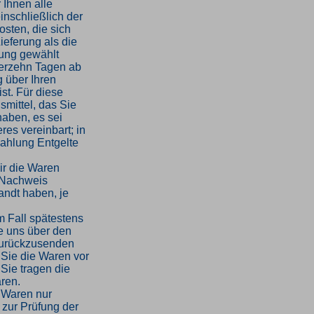
 Ihnen alle
inschließlich der
sten, die sich
ieferung als die
rung gewählt
ierzehn Tagen ab
 über Ihren
st. Für diese
mittel, das Sie
haben, es sei
es vereinbart; in
ahlung Entgelte
ir die Waren
 Nachweis
andt haben, je
m Fall spätestens
e uns über den
 zurückzusenden
 Sie die Waren vor
Sie tragen die
ren.
 Waren nur
 zur Prüfung der