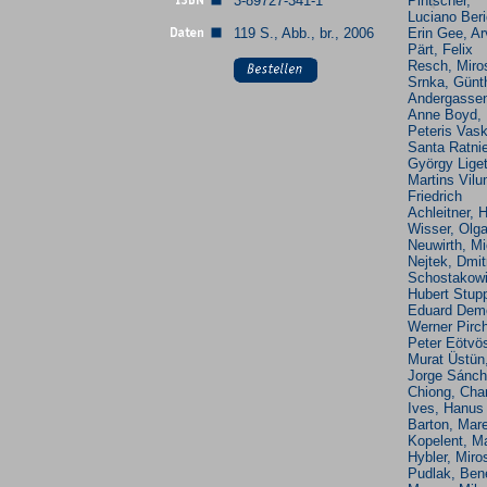
3-89727-341-1
Pintscher,
Luciano Beri
119 S., Abb., br., 2006
Erin Gee, Ar
Pärt, Felix
Resch, Miro
Srnka, Günt
Andergasse
Anne Boyd,
Peteris Vask
Santa Ratni
György Liget
Martins Vilu
Friedrich
Achleitner, 
Wisser, Olg
Neuwirth, Mi
Nejtek, Dmitr
Schostakowi
Hubert Stupp
Eduard Dem
Werner Pirch
Peter Eötvö
Murat Üstün
Jorge Sánch
Chiong, Cha
Ives, Hanus
Barton, Mar
Kopelent, Ma
Hybler, Miro
Pudlak, Ben