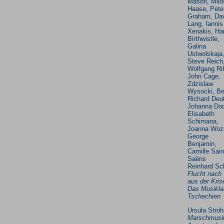
Mason, Milo
Haase, Pete
Graham, Da
Lang, Iannis
Xenakis, Har
Birthwistle,
Galina
Ustwolskaja
Steve Reich
Wolfgang Ri
John Cage,
Zdzislaw
Wysocki, Be
Richard Deu
Johanna Dod
Elisabeth
Schimana,
Joanna Woz
George
Benjamin,
Camille Sain
Saëns
Reinhard Sc
Flucht nach 
aus der Kris
Das Musikla
Tschechien
Ursula Stroh
Marschmusi