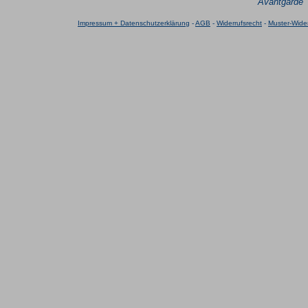
Avantgarde
Impressum + Datenschutzerklärung
-
AGB
-
Widerrufsrecht
-
Muster-Wider