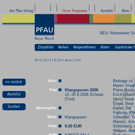
NEU: Abonnieren S
A r t i k e l i n f o r m a t i o n
Beiträge zu
Martin Smol
Klangspuren 2006
Pierre Boule
14.-30.9.2006 Schwaz
Erich Urbann
(Tirol)
Heinz Tesar,
Engel, Beat
Furrer, Dai
Fujikura, Phi
Klangspuren
Schoeller, Y
Maresz, Arn
8.00 EUR
Schönberg, 
Webern, Mat