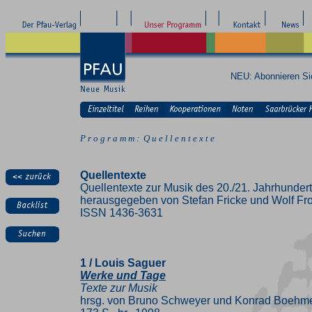
NEU: Abonnieren S
P r o g r a m m : Q u e l l e n t e x t e
Quellentexte
Quellentexte zur Musik des 20./21. Jahrhunder
herausgegeben von Stefan Fricke und Wolf Fr
ISSN 1436-3631
1 / Louis Saguer
Werke und Tage
Texte zur Musik
hrsg. von Bruno Schweyer und Konrad Boehm