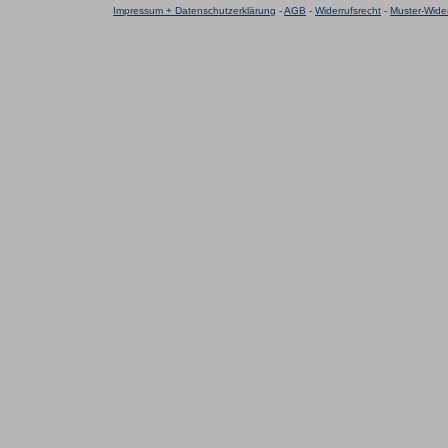
Impressum + Datenschutzerklärung
-
AGB
-
Widerrufsrecht
-
Muster-Wider