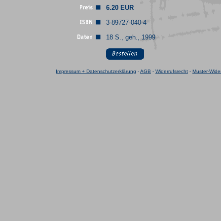
6.20 EUR
3-89727-040-4
18 S., geh., 1999
Impressum + Datenschutzerklärung
-
AGB
-
Widerrufsrecht
-
Muster-Wider