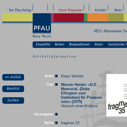
NEU: Abonnieren S
A r t i k e l i n f o r m a t i o n
Klaus Winkler
Werner Heider: «D.E.
Memorial. (Duke
Ellington zum
Gedenken) für Posaune
solo» (1975)
Versuch einer Analyse
fragmen 23