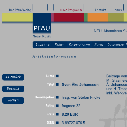
NEU: Abonnieren S
A r t i k e l i n f o r m a t i o n
Beiträge von
M. Glasmeier
Sven-Åke Johansson
Å. Johansso
und H. Trabe
inkl. Werkve
hrsg. von Stefan Fricke
fragmen 32
8.20 EUR
3-89727-076-5