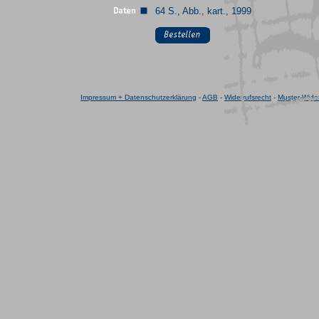
64 S., Abb., kart., 1999
Impressum + Datenschutzerklärung
-
AGB
-
Widerrufsrecht
-
Muster-Wider