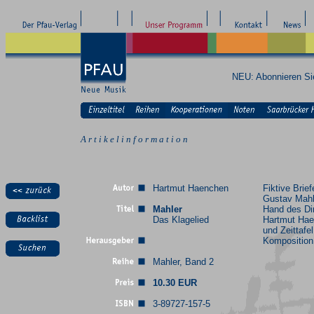
NEU: Abonnieren S
A r t i k e l i n f o r m a t i o n
Hartmut Haenchen
Fiktive Brie
Gustav Mahl
Mahler
Hand des Di
Das Klagelied
Hartmut Hae
und Zeittafel
Komposition
Mahler, Band 2
10.30 EUR
3-89727-157-5