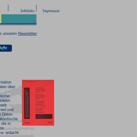
ie unseren
Newsletter
tation
aten über
tische
zieren
esem
chen und
e Daten
akustische
die in
ios
zw. erdacht