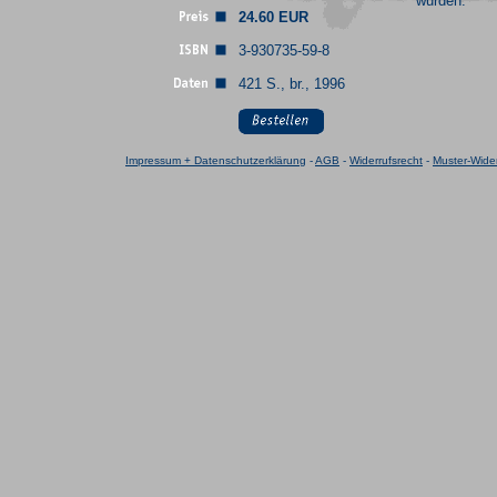
wurden.
24.60 EUR
3-930735-59-8
421 S., br., 1996
Impressum + Datenschutzerklärung
-
AGB
-
Widerrufsrecht
-
Muster-Wider