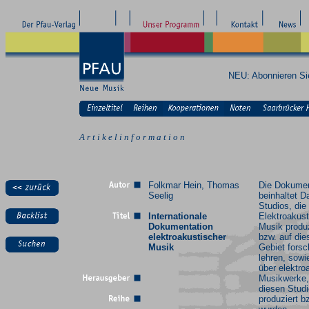
NEU: Abonnieren S
A r t i k e l i n f o r m a t i o n
Folkmar Hein, Thomas
Die Dokumen
Seelig
beinhaltet D
Studios, die
Internationale
Elektroakus
Dokumentation
Musik produ
elektroakustischer
bzw. auf di
Musik
Gebiet fors
lehren, sowi
über elektro
Musikwerke, 
diesen Stud
produziert b