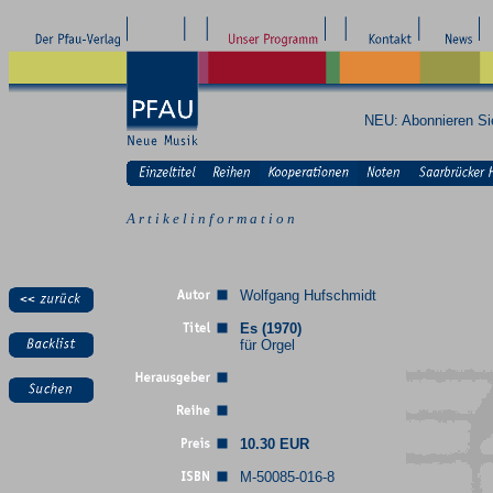
NEU: Abonnieren S
A r t i k e l i n f o r m a t i o n
Wolfgang Hufschmidt
Es (1970)
für Orgel
10.30 EUR
M-50085-016-8