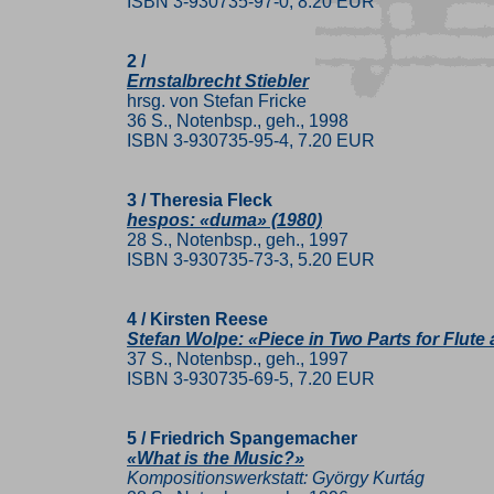
ISBN 3-930735-97-0, 8.20 EUR
2 /
Ernstalbrecht Stiebler
hrsg. von Stefan Fricke
36 S., Notenbsp., geh., 1998
ISBN 3-930735-95-4, 7.20 EUR
3 / Theresia Fleck
hespos: «duma» (1980)
28 S., Notenbsp., geh., 1997
ISBN 3-930735-73-3, 5.20 EUR
4 / Kirsten Reese
Stefan Wolpe: «Piece in Two Parts for Flute
37 S., Notenbsp., geh., 1997
ISBN 3-930735-69-5, 7.20 EUR
5 / Friedrich Spangemacher
«What is the Music?»
Kompositionswerkstatt: György Kurtág