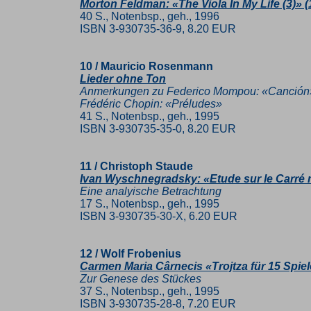
Morton Feldman: «The Viola In My Life (3)» (
40 S., Notenbsp., geh., 1996
ISBN 3-930735-36-9, 8.20 EUR
10 / Mauricio Rosenmann
Lieder ohne Ton
Anmerkungen zu Federico Mompou: «Canción», R
Frédéric Chopin: «Préludes»
41 S., Notenbsp., geh., 1995
ISBN 3-930735-35-0, 8.20 EUR
11 / Christoph Staude
Ivan Wyschnegradsky: «Etude sur le Carré m
Eine analyische Betrachtung
17 S., Notenbsp., geh., 1995
ISBN 3-930735-30-X, 6.20 EUR
12 / Wolf Frobenius
Carmen Maria Cârnecis «Trojtza für 15 Spiel
Zur Genese des Stückes
37 S., Notenbsp., geh., 1995
ISBN 3-930735-28-8, 7.20 EUR