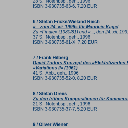
28 S., Notenbsp., geh., 1996
ISBN 3-930735-63-6, 7.20 EUR
6 / Stefan Fricke/Wieland Reich
«... zum 24. xii. 1996» für Mauricio Kagel
Zu «Finale» (1980/81) und «..., den 24. xii. 19
37 S., Notenbsp., geh., 1996
ISBN 3-930735-61-X, 7.20 EUR
7 / Frank Hilberg
David Tudors Konzept des «Elektrifizierten
«Variations II» (1961)
41 S., Abb., geh., 1996
ISBN 3-930735-52-0, 8.20 EUR
8 / Stefan Drees
Zu den frühen Kompositionen für Kammero
21 S., Notenbsp., geh., 1996
ISBN 3-930735-37-7, 5.20 EUR
9 / Oliver Wiener