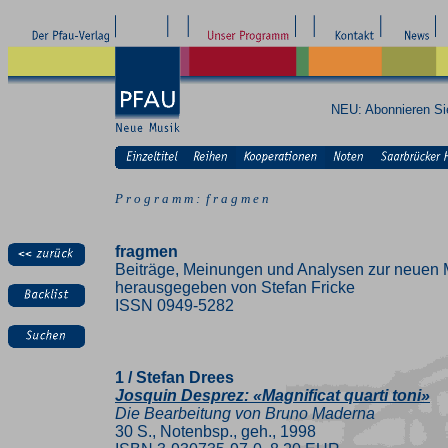
NEU: Abonnieren S
P r o g r a m m : f r a g m e n
fragmen
Beiträge, Meinungen und Analysen zur neuen 
herausgegeben von Stefan Fricke
ISSN 0949-5282
1 / Stefan Drees
Josquin Desprez: «Magnificat quarti toni»
Die Bearbeitung von Bruno Maderna
30 S., Notenbsp., geh., 1998