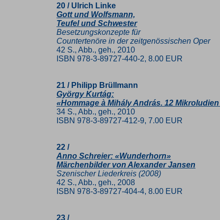
20 / Ulrich Linke
Gott und Wolfsmann,
Teufel und Schwester
Besetzungskonzepte für
Countertenöre in der zeitgenössischen Oper
42 S., Abb., geh., 2010
ISBN 978-3-89727-440-2, 8.00 EUR
21 / Philipp Brüllmann
György Kurtág:
«Hommage à Mihály András. 12 Mikroludien fü
34 S., Abb., geh., 2010
ISBN 978-3-89727-412-9, 7.00 EUR
22 /
Anno Schreier: «Wunderhorn»
Märchenbilder von Alexander Jansen
Szenischer Liederkreis (2008)
42 S., Abb., geh., 2008
ISBN 978-3-89727-404-4, 8.00 EUR
23 /