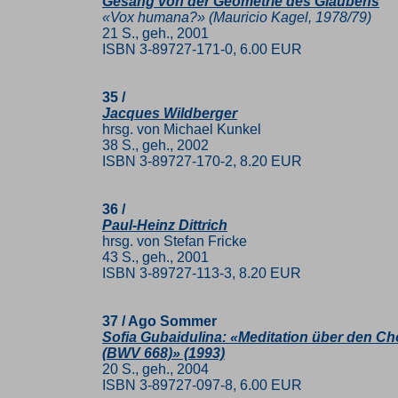
Gesang von der Geometrie des Glaubens
«Vox humana?» (Mauricio Kagel, 1978/79)
21 S., geh., 2001
ISBN 3-89727-171-0, 6.00 EUR
35 /
Jacques Wildberger
hrsg. von Michael Kunkel
38 S., geh., 2002
ISBN 3-89727-170-2, 8.20 EUR
36 /
Paul-Heinz Dittrich
hrsg. von Stefan Fricke
43 S., geh., 2001
ISBN 3-89727-113-3, 8.20 EUR
37 / Ago Sommer
Sofia Gubaidulina: «Meditation über den Chor
(BWV 668)» (1993)
20 S., geh., 2004
ISBN 3-89727-097-8, 6.00 EUR