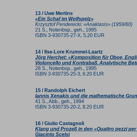
13 / Uwe Mertins
«Ein Schaf im Wolfspelz»
Krzysztof Penderecki: «Anaklasis» (1959/60)
21 S., Notenbsp., geh., 1995
ISBN 3-930735-27-X, 5.20 EUR
14 / Ilse-Lore Krummel-Laartz
Jörg Herchet: «Komposition für Oboe, Engli
Violoncello und Kontrabaß. Analytische Be
28 S., Notenbsp., geh., 1995
ISBN 3-930735-25-3, 6.20 EUR
15 / Randolph Eichert
Iannis Xenakis und die mathematische Gru
41 S., Abb., geh., 1994
ISBN 3-930735-20-2, 8.20 EUR
16 / Giulio Castagnoli
Klang und Prozeß in den «Quattro pezzi per
Giacinto Scelsi