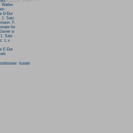
atz ·
 Walter:
en -
te D-Dur
, 1. Satz ·
rmann: F.
onate für
lavier a-
 1. Satz ·
: L.v.
te E-Dur
Satz
rufsformular
-
Kontakt