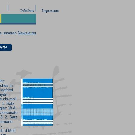
ie unseren
Newsletter
ler:
ches in
iegfried
aydn -
e cis-moll
 1. Satz ·
gler: W.A.
viersonate
3, 2. Satz
Hermann:
 -
ett d-Moll