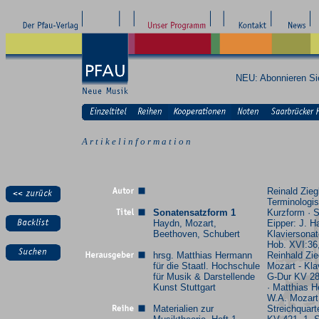
NEU: Abonnieren S
A r t i k e l i n f o r m a t i o n
Reinald Zieg
Terminologis
Sonatensatzform 1
Kurzform · S
Haydn, Mozart,
Eipper: J. H
Beethoven, Schubert
Klaviersonat
Hob. XVI:36,
hrsg. Matthias Hermann
Reinhald Zie
für die Staatl. Hochschule
Mozart - Kla
für Musik & Darstellende
G-Dur KV 28
Kunst Stuttgart
· Matthias 
W.A. Mozart
Materialien zur
Streichquart