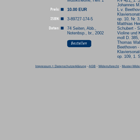
Musiktheorie, Heft 1
KV 421, 1. S
Johannes M.
10.00 EUR
L.v. Beethov
Klaviersona
3-89727-174-5
op. 10, Nr. 3
Matthias He
74 Seiten, Abb.,
Schubert - S
Notenbsp., br., 2002
Violine und K
moll D. 385,
Thomas Walz
Beethoven -
Klaviersona
op. 109, 1. 
Impressum + Datenschutzerklärung
-
AGB
-
Widerrufsrecht
-
Muster-Wider