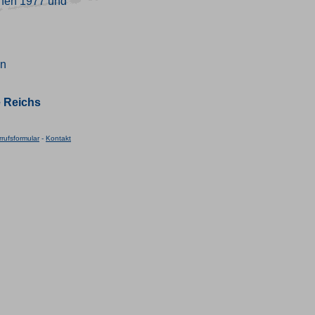
chen 1977 und
en
e Reichs
rufsformular
-
Kontakt