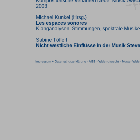
Kompositorische Verfahren Neuer Musik zwis
2003
Michael Kunkel (Hrsg.)
Les espaces sonores
Klanganalysen, Stimmungen, spektrale Musik
Sabine Töfferl
Nicht-westliche Einflüsse in der Musik Stev
Impressum + Datenschutzerklärung
-
AGB
-
Widerrufsrecht
-
Muster-Wider