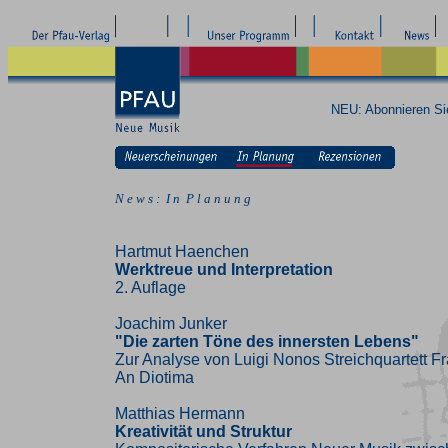
NEU: Abonnieren S
N e w s : I n P l a n u n g
Hartmut Haenchen
Werktreue und Interpretation
2. Auflage
Joachim Junker
"Die zarten Töne des innersten Lebens"
Zur Analyse von Luigi Nonos Streichquartett Fra
An Diotima
Matthias Hermann
Kreativität und Struktur