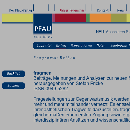
NEU: Abonnieren S
P r o g r a m m : R e i h e n
fragmen
Beiträge, Meinungen und Analysen zur neuen 
herausgegeben von Stefan Fricke
ISSN 0949-5282
Fragestellungen zur Gegenwartsmusik werden z
mehr und mehr miteinander vernetzt. Es entste
ihrer ästhetischen Tragweite darzustellen. fra
gleichermaßen einen ersten Zugang sowie erg
interdisziplinären Ansätzen und wissenschaft