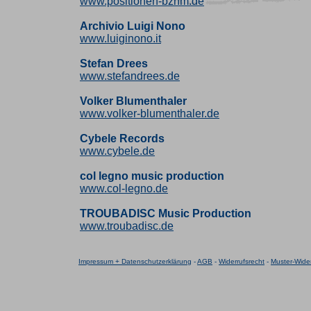
www.positionen-bznm.de
Archivio Luigi Nono
www.luiginono.it
Stefan Drees
www.stefandrees.de
Volker Blumenthaler
www.volker-blumenthaler.de
Cybele Records
www.cybele.de
col legno music production
www.col-legno.de
TROUBADISC Music Production
www.troubadisc.de
Impressum + Datenschutzerklärung
-
AGB
-
Widerrufsrecht
-
Muster-Wider