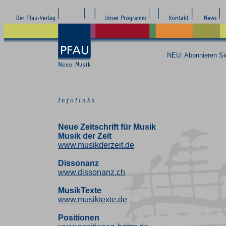
NEU: Abonnieren S
I n f o l i n k s
Neue Zeitschrift für Musik
Musik der Zeit
www.musikderzeit.de
Dissonanz
www.dissonanz.ch
MusikTexte
www.musiktexte.de
Positionen