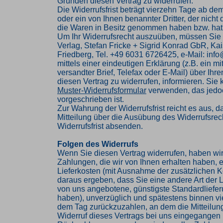
Gründen diesen Vertrag zu widerrufen.
Die Widerrufsfrist beträgt vierzehn Tage ab de
oder ein von Ihnen benannter Dritter, der nicht d
die Waren in Besitz genommen haben bzw. hat
Um Ihr Widerrufsrecht auszuüben, müssen Sie
Verlag, Stefan Fricke + Sigrid Konrad GbR, Kai
Friedberg, Tel. +49 6031 6726425, e-Mail: inf
mittels einer eindeutigen Erklärung (z.B. ein mi
versandter Brief, Telefax oder E-Mail) über Ihr
diesen Vertrag zu widerrufen, informieren. Sie
Muster-Widerrufsformular
verwenden, das jedoc
vorgeschrieben ist.
Zur Wahrung der Widerrufsfrist reicht es aus, d
Mitteilung über die Ausübung des Widerrufsrech
Widerrufsfrist absenden.
Folgen des Widerrufs
Wenn Sie diesen Vertrag widerrufen, haben wir
Zahlungen, die wir von Ihnen erhalten haben, e
Lieferkosten (mit Ausnahme der zusätzlichen Ko
daraus ergeben, dass Sie eine andere Art der L
von uns angebotene, günstigste Standardliefe
haben), unverzüglich und spätestens binnen v
dem Tag zurückzuzahlen, an dem die Mitteilung
Widerruf dieses Vertrags bei uns eingegangen i