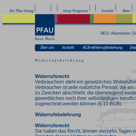
NEU: Abonnieren S
W i d e r r u f s b e l e h r u n g
Widerrufsrecht
Verbrauchern steht ein gesetzliches Widerrufsr
Verbraucher ist jede natürliche Person, die ei
zu Zwecken abschließt, die überwiegend weder
gewerblichen noch ihrer selbständigen beruflic
zugerechnet werden können (§ 13 BGB).
Widerrufsbelehrung
Widerrufsrecht
Sie haben das Recht, binnen vierzehn Tagen 