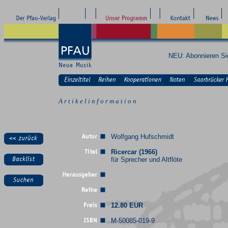
NEU: Abonnieren S
A r t i k e l i n f o r m a t i o n
Wolfgang Hufschmidt
Ricercar (1966)
für Sprecher und Altflöte
12.80 EUR
M-50085-019-9