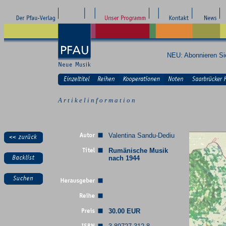
NEU: Abonnieren S
A r t i k e l i n f o r m a t i o n
Valentina Sandu-Dediu
Rumänische Musik
nach 1944
30.00 EUR