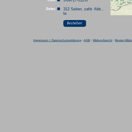
3-89727-312-8
312 Seiten, zahlr. Abb.,
br.
Impressum + Datenschutzerklärung
-
AGB
-
Widerrufsrecht
-
Muster-Wider