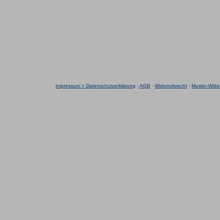
Impressum + Datenschutzerklärung
-
AGB
-
Widerrufsrecht
-
Muster-Wider