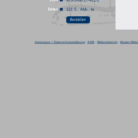
978-3-89727-421-1
121 S., Abb., br.
Impressum + Datenschutzerklärung
-
AGB
-
Widerrufsrecht
-
Muster-Wider