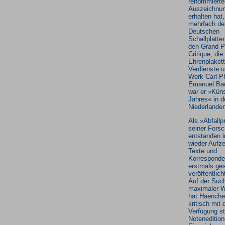
renommierte
Auszeichnun
erhalten hat
mehrfach de
Deutschen
Schallplatten
den Grand Pr
Critique, die
Ehrenplakett
Verdienste 
Werk Carl Ph
Emanuel Ba
war er »Küns
Jahres« in d
Niederlanden
Als »Abfallp
seiner Fors
entstanden 
wieder Aufz
Texte und
Korresponden
erstmals ge
veröffentlic
Auf der Suc
maximaler W
hat Haenche
kritisch mit 
Verfügung s
Noteneditio