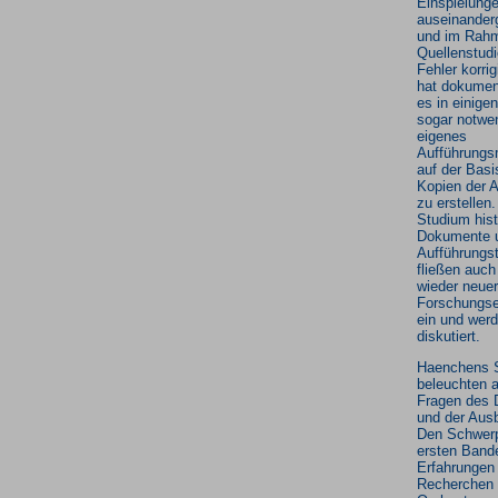
Einspielung
auseinander
und im Rahm
Quellenstud
Fehler korrig
hat dokument
es in einigen
sogar notwen
eigenes
Aufführungs
auf der Basi
Kopien der 
zu erstellen.
Studium hist
Dokumente 
Aufführungst
fließen auc
wieder neue
Forschungse
ein und wer
diskutiert.
Haenchens 
beleuchten 
Fragen des D
und der Ausb
Den Schwer
ersten Band
Erfahrungen
Recherchen