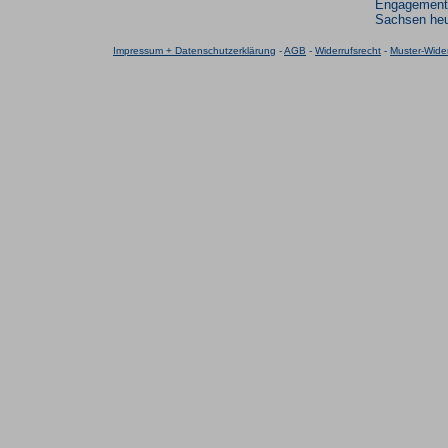
Engagement
Sachsen heu
Impressum + Datenschutzerklärung
-
AGB
-
Widerrufsrecht
-
Muster-Wider