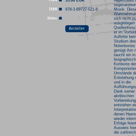
35.00 EUR
Repertoires 
sogenannte
978-3-89727-521-8
Musik. Dies
Wahrnehmun
sich nicht zu
ausgiebigen
Quellenforsc
er im Vorfeld
Auftritte bet
Studium des
Notentextes 
genügt ihm n
taucht ein in
biographisc
Kontexte de
Komponisten,
Umstände d
Entstehung d
und in die
Aufführungs
Dank seiner
akribischen
Vorbereitung
entstehen ei
Interpretatio
denen Haen
wieder inter
Erfolge feier
Ausweis hier
die zahlreic