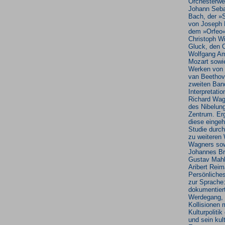
Orchesterwe
Johann Seba
Bach, der »
von Joseph 
dem »Orfeo
Christoph Wi
Gluck, den 
Wolfgang A
Mozart sowi
Werken von
van Beethov
zweiten Band
Interpretatio
Richard Wag
des Nibelun
Zentrum. Er
diese einge
Studie durc
zu weiteren
Wagners sow
Johannes B
Gustav Mahl
Aribert Rei
Persönliche
zur Sprache
dokumentier
Werdegang, 
Kollisionen 
Kulturpoliti
und sein kult