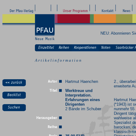
NEU: Abonnieren S
A r t i k e l i n f o r m a t i o n
Hartmut Haenchen
2., überarbe
erweiterte A
Werktreue und
Interpretation.
Erfahrungen eines
Hartmut Ha
Dirigenten
(*1943) ist s
2 Bände im Schuber
nunmehr 55 
Dirigent tätig
wahlweise a
Spezialist d
barocken, d
klassisch-r