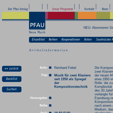
NEU: Abonnieren S
A r t i k e l i n f o r m a t i o n
Reinhard Febel
Die Komposit
zwei Klaviere
Musik für zwei Klaviere
der neuen Mu
seit 1950 als Spiegel
etwa 1950 e
der
Rolle: die 
Kompositionstechnik
Komplexität
des 20.Jahr
verlangte für
Erprobung n
Komposition
nach einem 
Medium, da