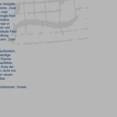
ge Verläufe
onnte. Zwei
 zwei
möglichten
strakte
 war in
it vier
ideale Feld
ellung
uren. Zwei
n außerdem,
händige
 Klavier
auflebte,
 Aura der
 nicht mit
er neuen
bar.
rufsformular
-
Kontakt