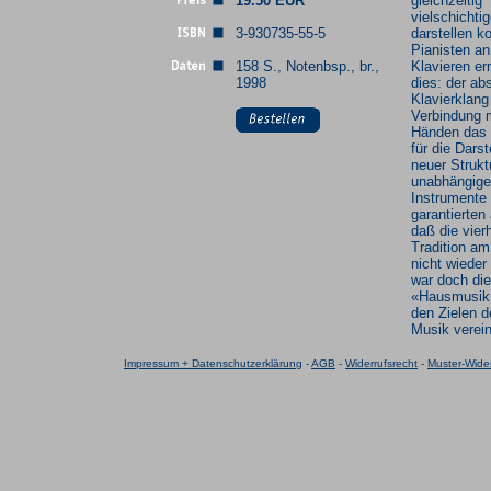
19.50 EUR
gleichzeitig
vielschichti
3-930735-55-5
darstellen k
Pianisten an
158 S., Notenbsp., br.,
Klavieren er
1998
dies: der ab
Klavierklang
Verbindung m
Händen das 
für die Darst
neuer Strukt
unabhängige
Instrumente
garantierte
daß die vier
Tradition am
nicht wieder 
war doch die
«Hausmusik»
den Zielen d
Musik verein
Impressum + Datenschutzerklärung
-
AGB
-
Widerrufsrecht
-
Muster-Wider