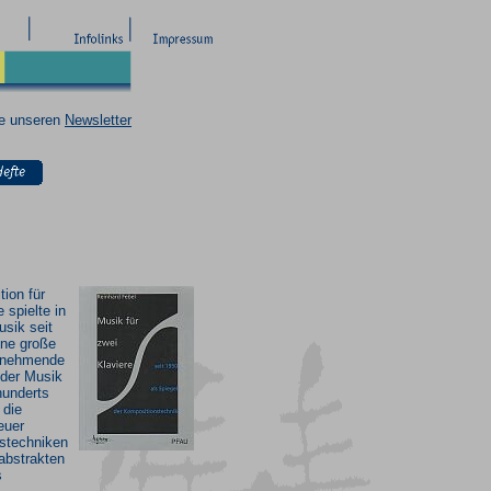
ie unseren
Newsletter
ion für
 spielte in
sik seit
ine große
zunehmende
 der Musik
hunderts
 die
euer
stechniken
abstrakten
s