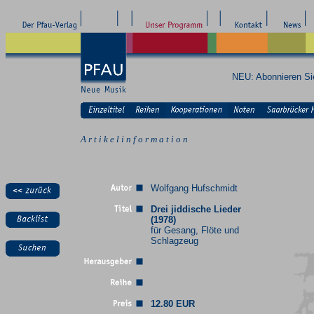
NEU: Abonnieren S
A r t i k e l i n f o r m a t i o n
Wolfgang Hufschmidt
Drei jiddische Lieder
(1978)
für Gesang, Flöte und
Schlagzeug
12.80 EUR