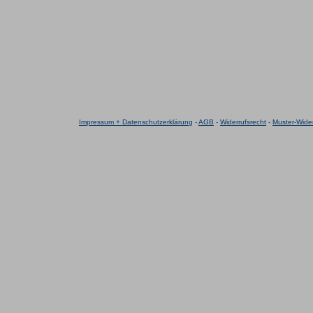
Impressum + Datenschutzerklärung
-
AGB
-
Widerrufsrecht
-
Muster-Wider