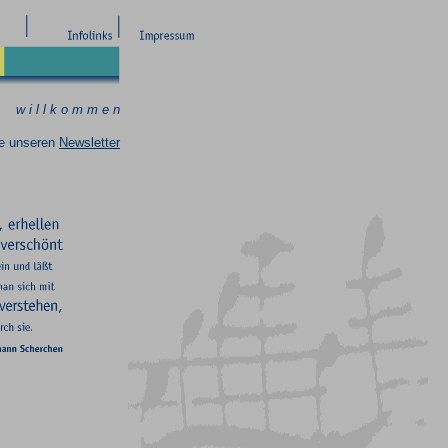
w i l l k o m m e n
ie unseren
Newsletter