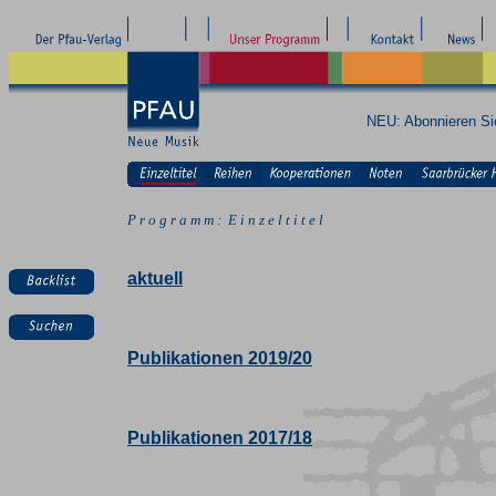
NEU: Abonnieren S
P r o g r a m m : E i n z e l t i t e l
aktuell
Publikationen 2019/20
Publikationen 2017/18