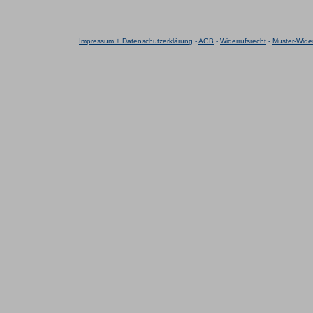
Impressum + Datenschutzerklärung
-
AGB
-
Widerrufsrecht
-
Muster-Wider