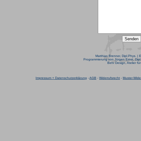
Matthias Brenner, Dipl.Phys. | 
Programmierung von Jürgen Ernst, Dipl.
Behr Design, Atelier fü
Impressum + Datenschutzerklärung
-
AGB
-
Widerrufsrecht
-
Muster-Wider