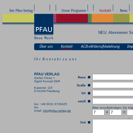
NEU: Abonnieren S
I h r K o n t a k t z u u n s
PFAU VERLAG
Stefan Fricke +
Sigrid Konrad GbR
Kaiserstr. 115
D 61169 Friedberg
fon +49 6031 6726425
fax
Bitte vervollständigen Sie f
email
info@pfau-verlag.de
+
=