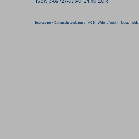
ISBN 3-89727-073-0, 24.60 EUR
Impressum + Datenschutzerklärung
-
AGB
-
Widerrufsrecht
-
Muster-Wider