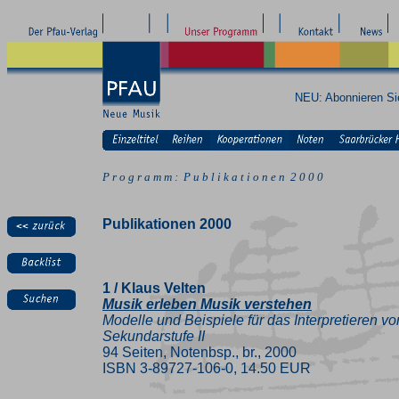
NEU: Abonnieren S
P r o g r a m m : P u b l i k a t i o n e n 2 0 0 0
Publikationen 2000
1 / Klaus Velten
Musik erleben Musik verstehen
Modelle und Beispiele für das Interpretieren v
Sekundarstufe II
94 Seiten, Notenbsp., br., 2000
ISBN 3-89727-106-0, 14.50 EUR