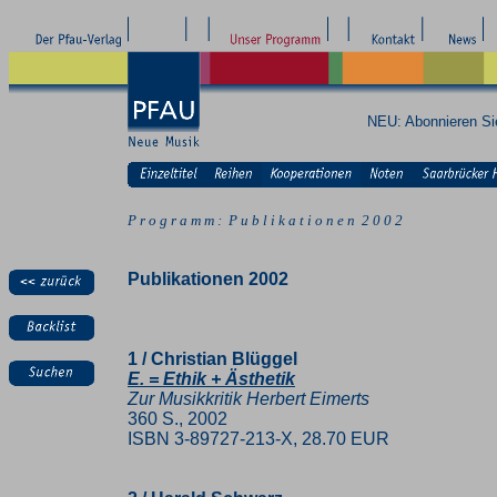
NEU: Abonnieren S
P r o g r a m m : P u b l i k a t i o n e n 2 0 0 2
Publikationen 2002
1 / Christian Blüggel
E. = Ethik + Ästhetik
Zur Musikkritik Herbert Eimerts
360 S., 2002
ISBN 3-89727-213-X, 28.70 EUR