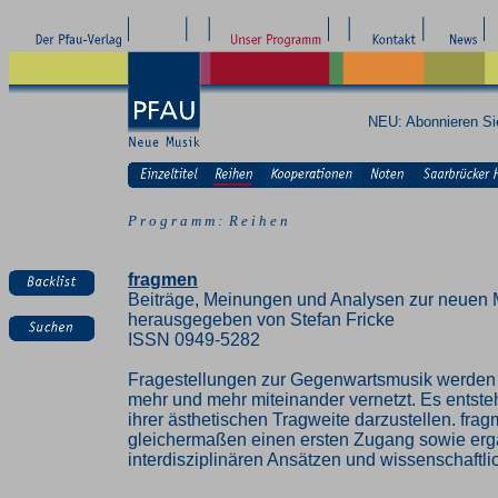
NEU: Abonnieren S
P r o g r a m m : R e i h e n
fragmen
Beiträge, Meinungen und Analysen zur neuen 
herausgegeben von Stefan Fricke
ISSN 0949-5282
Fragestellungen zur Gegenwartsmusik werden z
mehr und mehr miteinander vernetzt. Es entste
ihrer ästhetischen Tragweite darzustellen. fra
gleichermaßen einen ersten Zugang sowie erg
interdisziplinären Ansätzen und wissenschaft