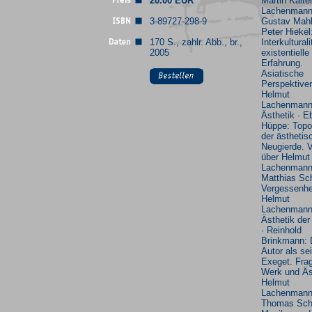
20.00 EUR
Martin Kalte
Lachenmann
3-89727-298-9
Gustav Mahl
Peter Hiekel
170 S., zahlr. Abb., br.,
Interkulturali
2005
existentielle
Erfahrung.
Asiatische
Perspektiven
Helmut
Lachenman
Ästhetik · E
Hüppe: Topo
der ästhetis
Neugierde. 
über Helmut
Lachenmann
Matthias Sc
Vergessenhe
Helmut
Lachenman
Ästhetik der
· Reinhold
Brinkmann: 
Autor als se
Exeget. Fra
Werk und Äs
Helmut
Lachenmann
Thomas Sch