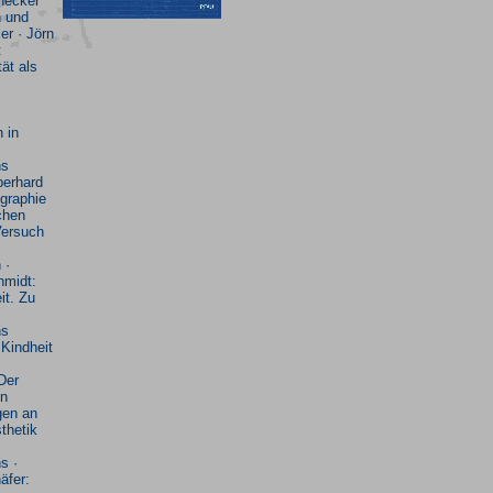
necker
 und
er · Jörn
:
tät als
 in
ns
berhard
graphie
chen
Versuch
 ·
hmidt:
it. Zu
ns
 Kindheit
Der
in
gen an
thetik
s ·
äfer: