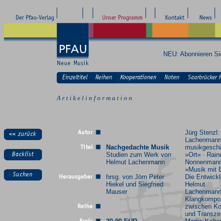
NEU: Abonnieren S
A r t i k e l i n f o r m a t i o n
Jürg Stenzl:
Lachenman
Nachgedachte Musik
musikgeschi
Studien zum Werk von
»Ort« · Rain
Helmut Lachenmann
Nonnenmann
»Musik mit B
hrsg. von Jörn Peter
Die Entwick
Hiekel und Siegfried
Helmut
Mauser
Lachenman
Klangkompo
zwischen Ko
und Transze