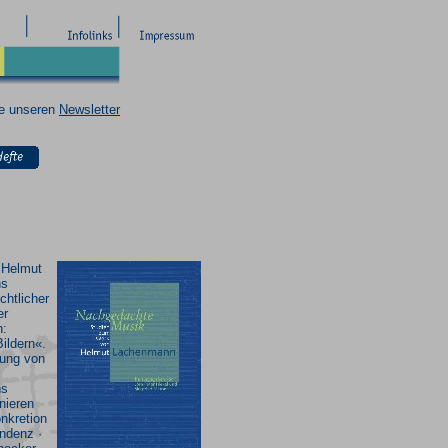
ie unseren
Newsletter
 Helmut
ns
chtlicher
er
:
ildern«.
lung von
ns
nieren
nkretion
ndenz ·