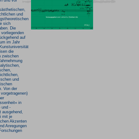
en und vor
sästhetischen,
chtlichen und
stheoretischen
e sich
aben. Die
 vorliegenden
ückgehend auf
um im Jahr
Kunstuniversität
isen die
n zwischen
Wahrnehmung
alytischen,
schen,
ichtlichen,
ischen und
ischen
n. Von der
t vorgetragenen)
ner
ssenheit« in
 und -
t ausgehend,
 mit je
lichen Akzenten
und Anregungen
 Forschungen