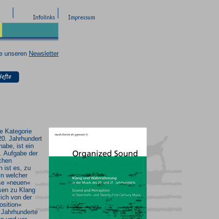
ie unseren
Newsletter
e Kategorie
20. Jahrhundert
habe, ist ein
. Aufgabe der
chen
 ist es, zu
in welcher
ese »neuen«
en zu Klang
lich von der
sition«
 Jahrhunderte