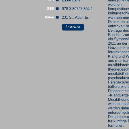
23.00 EUR
unterscheid
welchen
978-3-89727-504-1
komposition
kulturgeschi
231 S., Abb., br.
wahrnehmung
Diskursen si
entwickelt h
Beiträge des
Bandes, zur
ein Symposi
2011 an der 
Graz, umkre
Interaktione
Klang und 
aus musikan
musikhistori
theoriegesch
musikästhet
psychoakust
Perspektive
(differenzier
Diagnose ei
»Klangverge
Musiktheorie
wissenschaf
werden dabei
unterschied
Desiderate 
für künftige
formuliert.