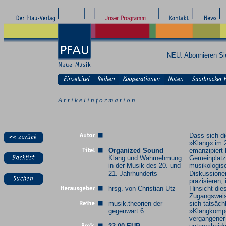
NEU: Abonnieren S
A r t i k e l i n f o r m a t i o n
Dass sich di
»Klang« im 
Organized Sound
emanzipiert 
Klang und Wahrnehmung
Gemeinplatz
in der Musik des 20. und
musikologis
21. Jahrhunderts
Diskussionen
präzisieren, 
hrsg. von Christian Utz
Hinsicht di
Zugangsweis
musik.theorien der
sich tatsäch
gegenwart 6
»Klangkompo
vergangener