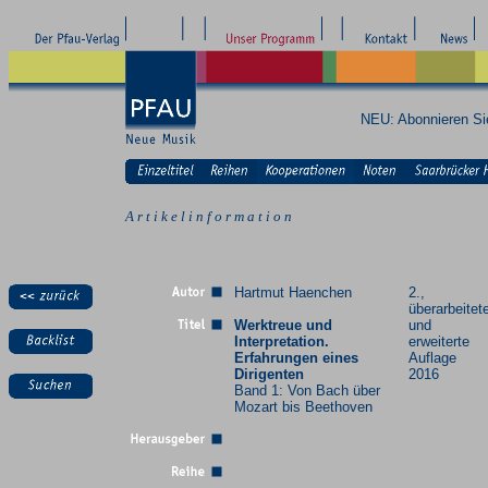
NEU: Abonnieren S
A r t i k e l i n f o r m a t i o n
Hartmut Haenchen
2.,
überarbeitet
Werktreue und
und
Interpretation.
erweiterte
Erfahrungen eines
Auflage
Dirigenten
2016
Band 1: Von Bach über
Mozart bis Beethoven