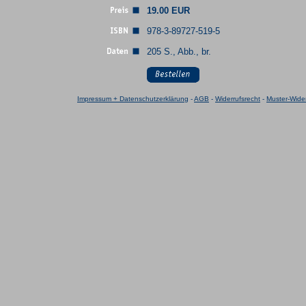
19.00 EUR
978-3-89727-519-5
205 S., Abb., br.
Impressum + Datenschutzerklärung
-
AGB
-
Widerrufsrecht
-
Muster-Wider