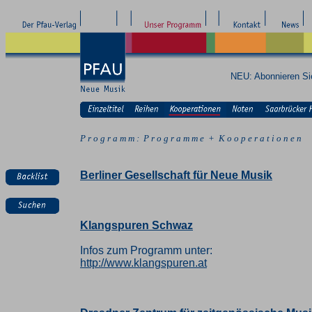
NEU: Abonnieren S
P r o g r a m m : P r o g r a m m e + K o o p e r a t i o n e n
Berliner Gesellschaft für Neue Musik
Klangspuren Schwaz
Infos zum Programm unter:
http://www.klangspuren.at