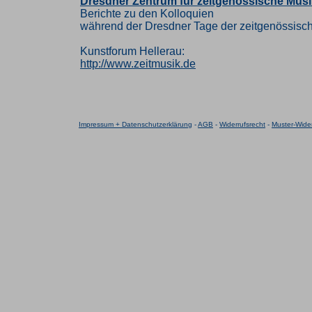
Dresdner Zentrum für zeitgenössische Musi
Berichte zu den Kolloquien
während der Dresdner Tage der zeitgenössisc
Kunstforum Hellerau:
http://www.zeitmusik.de
Impressum + Datenschutzerklärung
-
AGB
-
Widerrufsrecht
-
Muster-Wider