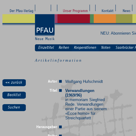
NEU: Abonnieren S
A r t i k e l i n f o r m a t i o n
Wolfgang Hufschmidt
Verwandlungen
(1969/96)
in memoriam Siegfried
Rede. Verwandlungen
einer Partie aus seinem
«Ecce homo» für
Streichquartett