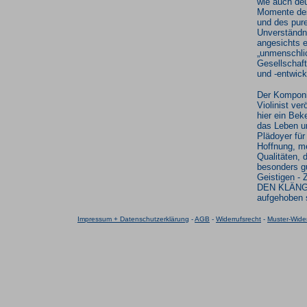
wie auch deu
Momente des
und des pur
Unverständn
angesichts e
„unmenschli
Gesellschaf
und -entwick
Der Komponi
Violinist verö
hier ein Bek
das Leben u
Plädoyer für
Hoffnung, m
Qualitäten, d
besonders g
Geistigen 
DEN KLÄNG
aufgehoben 
Impressum + Datenschutzerklärung
-
AGB
-
Widerrufsrecht
-
Muster-Wider