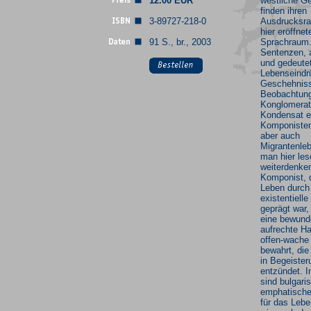
12.00 EUR
westliche Ge
finden ihren
3-89727-218-0
Ausdrucksr
hier eröffnet
91 S., br., 2003
Sprachraum.
Sentenzen, a
und gedeutet
Lebenseindr
Geschehnis
Beobachtung
Konglomerat
Kondensat e
Komponisten
aber auch
Migrantenle
man hier le
weiterdenke
Komponist, 
Leben durch
existentiell
geprägt war,
eine bewund
aufrechte Ha
offen-wache
bewahrt, die
in Begeister
entzündet. I
sind bulgari
emphatische
für das Lebe