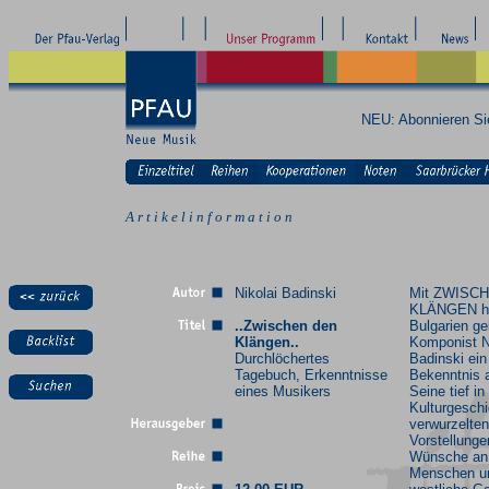
NEU: Abonnieren S
A r t i k e l i n f o r m a t i o n
Nikolai Badinski
Mit ZWISC
KLÄNGEN ha
..Zwischen den
Bulgarien g
Klängen..
Komponist N
Durchlöchertes
Badinski ein
Tagebuch, Erkenntnisse
Bekenntnis 
eines Musikers
Seine tief in
Kulturgeschi
verwurzelten
Vorstellunge
Wünsche an 
Menschen un