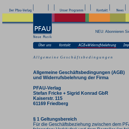
NEU: Abonnieren S
A l l g e m e i n e G e s c h ä f t s b e d i n g u n g e n
Allgemeine Geschäftsbedingungen (AGB)
und Widerrufsbelehrung der Firma
PFAU-Verlag
Stefan Fricke + Sigrid Konrad GbR
Kaiserstr. 115
61169 Friedberg
§ 1 Geltungsbereich
Für die Geschäftsbeziehung zwischen dem PF