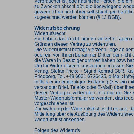
Verbraucher ist jede natürliche Person, die ei
zu Zwecken abschließt, die überwiegend weder
gewerblichen noch ihrer selbständigen beruflic
zugerechnet werden können (§ 13 BGB).
Widerrufsbelehrung
Widerrufsrecht
Sie haben das Recht, binnen vierzehn Tagen 
Gründen diesen Vertrag zu widerrufen.
Die Widerrufsfrist beträgt vierzehn Tage ab de
oder ein von Ihnen benannter Dritter, der nicht d
die Waren in Besitz genommen haben bzw. hat
Um Ihr Widerrufsrecht auszuüben, müssen Sie
Verlag, Stefan Fricke + Sigrid Konrad GbR, Kai
Friedberg, Tel. +49 6031 6726425, e-Mail: inf
mittels einer eindeutigen Erklärung (z.B. ein mi
versandter Brief, Telefax oder E-Mail) über Ihr
diesen Vertrag zu widerrufen, informieren. Sie
Muster-Widerrufsformular
verwenden, das jedoc
vorgeschrieben ist.
Zur Wahrung der Widerrufsfrist reicht es aus, d
Mitteilung über die Ausübung des Widerrufsrech
Widerrufsfrist absenden.
Folgen des Widerrufs