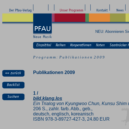
NEU: Abonnieren S
P r o g r a m m : P u b l i k a t i o n e n 2 0 0 9
Publikationen 2009
1 /
bild.klang.los
Ein Trialog von Kyungwoo Chun, Kunsu Shim 
206 S., zahlr. farb. Abb., geb.,
deutsch, englisch, koreanisch
ISBN 978-3-89727-427-3, 24.80 EUR