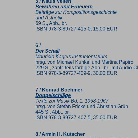
5 / Klaus Velten
Bewahren und Erneuern
Beiträge zur Kompositionsgeschichte
und Ästhetik
69 S., Abb., br.
ISBN 978-3-89727-415-0, 15.00 EUR
6 /
Der Schall
Mauricio Kagels Instrumentarium
hrsg. von Michael Kunkel und Martina Papiro
229 S., zahlr. teils farbige Abb., br., mit Audio-
ISBN 978-3-89727-409-9, 30.00 EUR
7 / Konrad Boehmer
Doppelschläge
Texte zur Musik Bd. 1: 1958-1967
hrsg. von Stefan Fricke und Christian Grün
445 S., Abb., br.
ISBN 978-3-89727-407-5, 35.00 EUR
8 / Armin H. Kutscher