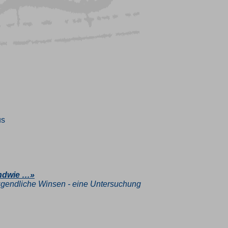
us
endwie …»
ugendliche Winsen - eine Untersuchung