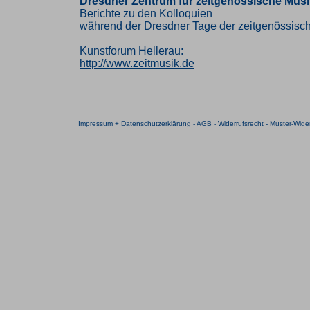
Dresdner Zentrum für zeitgenössische Musi
Berichte zu den Kolloquien
während der Dresdner Tage der zeitgenössisc
Kunstforum Hellerau:
http://www.zeitmusik.de
Impressum + Datenschutzerklärung
-
AGB
-
Widerrufsrecht
-
Muster-Wider