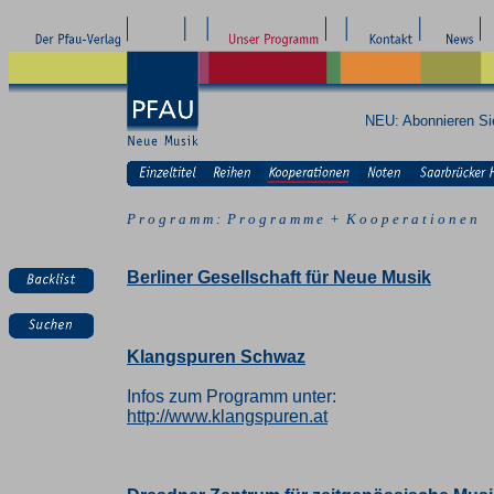
NEU: Abonnieren S
P r o g r a m m : P r o g r a m m e + K o o p e r a t i o n e n
Berliner Gesellschaft für Neue Musik
Klangspuren Schwaz
Infos zum Programm unter:
http://www.klangspuren.at