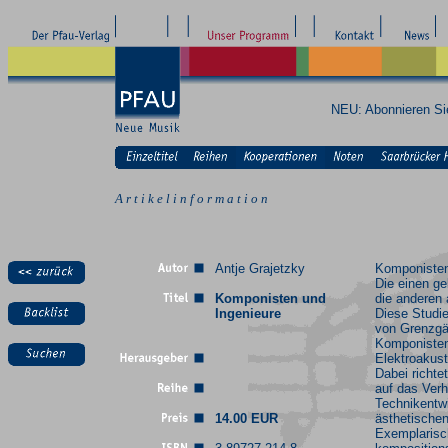
NEU: Abonnieren S
A r t i k e l i n f o r m a t i o n
Antje Grajetzky
Komponisten
Die einen ge
Komponisten und
die anderen 
Ingenieure
Diese Studie
von Grenzgä
Komponisten
Elektroakust
Dabei richte
auf das Verh
Technikentw
14.00 EUR
ästhetische
Exemplarisc