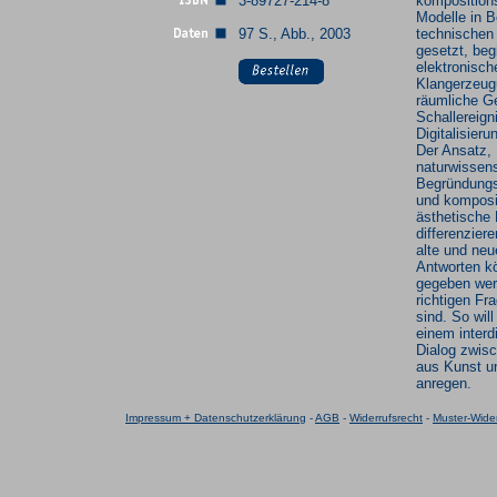
3-89727-214-8
komposition
Modelle in 
97 S., Abb., 2003
technischen 
gesetzt, beg
elektronisch
Klangerzeug
räumliche Ge
Schallereign
Digitalisier
Der Ansatz,
naturwissens
Begründung
und komposi
ästhetische
differenziere
alte und neu
Antworten k
gegeben wer
richtigen Fr
sind. So wil
einem interd
Dialog zwis
aus Kunst u
anregen.
Impressum + Datenschutzerklärung
-
AGB
-
Widerrufsrecht
-
Muster-Wider