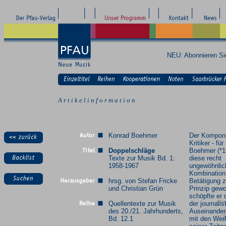
NEU: Abonnieren S
A r t i k e l i n f o r m a t i o n
Konrad Boehmer
Der Komponi
Kritiker - fü
Doppelschläge
Boehmer (*19
Texte zur Musik Bd. 1:
diese recht
1958-1967
ungewöhnlic
Kombination
hrsg. von Stefan Fricke
Betätigung 
und Christian Grün
Prinzip gewo
schöpfte er
Quellentexte zur Musik
der journalis
des 20./21. Jahrhunderts,
Auseinander
Bd. 12.1
mit den Wer