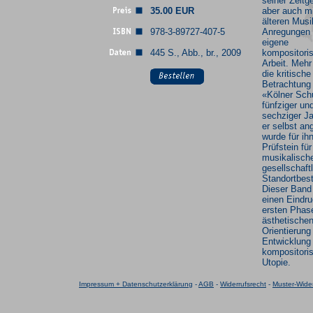
seiner Zeitg
35.00 EUR
aber auch mi
älteren Musi
978-3-89727-407-5
Anregungen 
eigene
445 S., Abb., br., 2009
kompositori
Arbeit. Mehr
die kritische
Betrachtung
«Kölner Sch
fünfziger un
sechziger Ja
er selbst an
wurde für ih
Prüfstein für
musikalisch
gesellschaft
Standortbes
Dieser Band 
einen Eindru
ersten Phas
ästhetische
Orientierung
Entwicklung 
kompositori
Utopie.
Impressum + Datenschutzerklärung
-
AGB
-
Widerrufsrecht
-
Muster-Wider