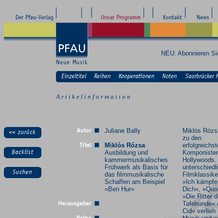
NEU: Abonnieren S
A r t i k e l i n f o r m a t i o n
Juliane Bally
Miklós Rózs
zu den
Miklós Rózsa
erfolgreichs
Ausbildung und
Komponiste
kammermusikalisches
Hollywoods.
Frühwerk als Basis für
unterschiedl
das filmmusikalische
Filmklassike
Schaffen am Beispiel
»Ich kämpf
»Ben Hur«
Dich«, »Quo
»Die Ritter d
Tafelrunde« 
Cid« verlieh