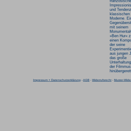
französisch
Impressioni
und Tendenz
klassischen
Moderne. Ei
Gegenüberst
mit seinem
Monumental
»Ben Hur« z
einen Kompo
der seine
Experimenti
aus jungen J
das große
Unterhaltun
der Filmmus
hinübergerett
Impressum + Datenschutzerklärung
-
AGB
-
Widerrufsrecht
-
Muster-Wider