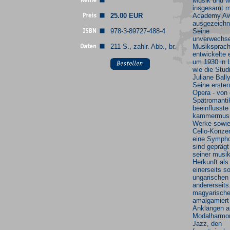
Musik und w
insgesamt mi
25.00 EUR
Academy Aw
ausgezeichn
978-3-89727-488-4
Seine
unverwechse
211 S., zahlr. Abb., br.
Musiksprac
entwickelte e
um 1930 in L
wie die Stud
Juliane Bally
Seine ersten
Opera - von 
Spätromanti
beeinflusste
kammermusi
Werke sowie
Cello-Konzer
eine Sympho
sind geprägt
seiner musi
Herkunft als
einerseits s
ungarischen
andererseits
magyarische
amalgamiert 
Anklängen a
Modalharmon
Jazz, den