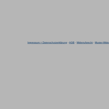
Impressum + Datenschutzerklärung
-
AGB
-
Widerrufsrecht
-
Muster-Wider