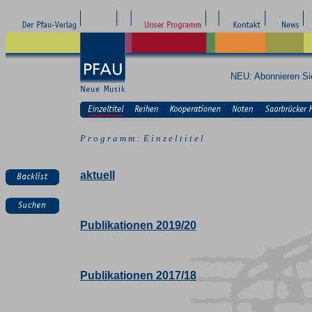
NEU: Abonnieren S
P r o g r a m m : E i n z e l t i t e l
aktuell
Publikationen 2019/20
Publikationen 2017/18