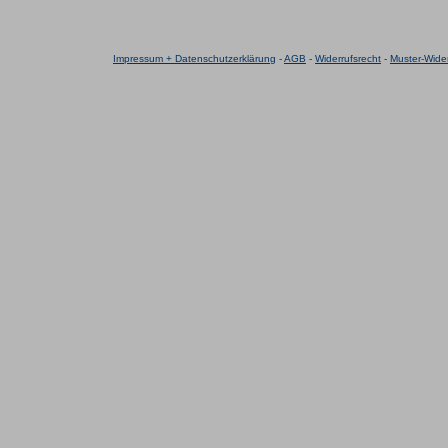
Impressum + Datenschutzerklärung
-
AGB
-
Widerrufsrecht
-
Muster-Wider