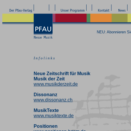
NEU: Abonnieren S
I n f o l i n k s
Neue Zeitschrift für Musik
Musik der Zeit
www.musikderzeit.de
Dissonanz
www.dissonanz.ch
MusikTexte
www.musiktexte.de
Positionen