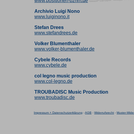
www.positionen-bznm.de
Archivio Luigi Nono
www.luiginono.it
Stefan Drees
www.stefandrees.de
Volker Blumenthaler
www.volker-blumenthaler.de
Cybele Records
www.cybele.de
col legno music production
www.col-legno.de
TROUBADISC Music Production
www.troubadisc.de
Impressum + Datenschutzerklärung
-
AGB
-
Widerrufsrecht
-
Muster-Wider