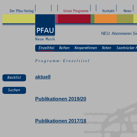
NEU: Abonnieren S
P r o g r a m m : E i n z e l t i t e l
aktuell
Publikationen 2019/20
Publikationen 2017/18