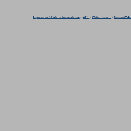
Impressum + Datenschutzerklärung
-
AGB
-
Widerrufsrecht
-
Muster-Wider