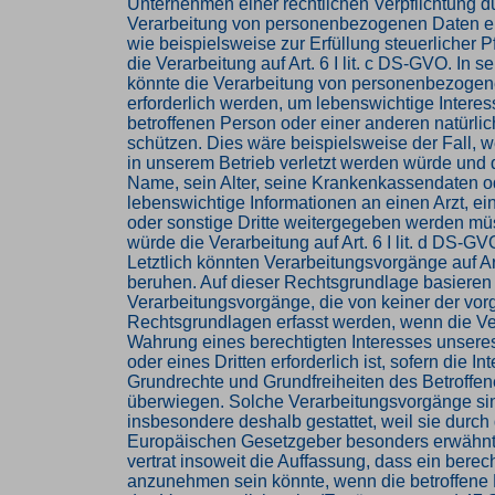
Unternehmen einer rechtlichen Verpflichtung d
Verarbeitung von personenbezogenen Daten erf
wie beispielsweise zur Erfüllung steuerlicher Pf
die Verarbeitung auf Art. 6 I lit. c DS-GVO. In s
könnte die Verarbeitung von personenbezoge
erforderlich werden, um lebenswichtige Interes
betroffenen Person oder einer anderen natürli
schützen. Dies wäre beispielsweise der Fall, 
in unserem Betrieb verletzt werden würde und 
Name, sein Alter, seine Krankenkassendaten o
lebenswichtige Informationen an einen Arzt, e
oder sonstige Dritte weitergegeben werden mü
würde die Verarbeitung auf Art. 6 I lit. d DS-G
Letztlich könnten Verarbeitungsvorgänge auf Art
beruhen. Auf dieser Rechtsgrundlage basieren
Verarbeitungsvorgänge, die von keiner der vo
Rechtsgrundlagen erfasst werden, wenn die Ve
Wahrung eines berechtigten Interesses unser
oder eines Dritten erforderlich ist, sofern die In
Grundrechte und Grundfreiheiten des Betroffen
überwiegen. Solche Verarbeitungsvorgänge si
insbesondere deshalb gestattet, weil sie durch
Europäischen Gesetzgeber besonders erwähnt
vertrat insoweit die Auffassung, dass ein berech
anzunehmen sein könnte, wenn die betroffene