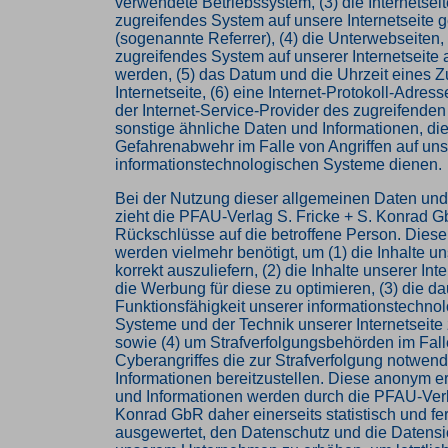
verwendete Betriebssystem, (3) die Internetseit
zugreifendes System auf unsere Internetseite g
(sogenannte Referrer), (4) die Unterwebseiten,
zugreifendes System auf unserer Internetseite 
werden, (5) das Datum und die Uhrzeit eines Zug
Internetseite, (6) eine Internet-Protokoll-Adress
der Internet-Service-Provider des zugreifende
sonstige ähnliche Daten und Informationen, die
Gefahrenabwehr im Falle von Angriffen auf un
informationstechnologischen Systeme dienen.
Bei der Nutzung dieser allgemeinen Daten und
zieht die PFAU-Verlag S. Fricke + S. Konrad 
Rückschlüsse auf die betroffene Person. Diese
werden vielmehr benötigt, um (1) die Inhalte un
korrekt auszuliefern, (2) die Inhalte unserer Int
die Werbung für diese zu optimieren, (3) die da
Funktionsfähigkeit unserer informationstechno
Systeme und der Technik unserer Internetseite
sowie (4) um Strafverfolgungsbehörden im Fall
Cyberangriffes die zur Strafverfolgung notwen
Informationen bereitzustellen. Diese anonym 
und Informationen werden durch die PFAU-Verl
Konrad GbR daher einerseits statistisch und fe
ausgewertet, den Datenschutz und die Datensic