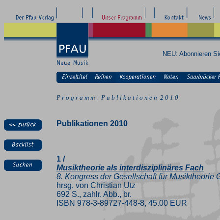
NEU: Abonnieren S
P r o g r a m m : P u b l i k a t i o n e n 2 0 1 0
Publikationen 2010
1 /
Musiktheorie als interdisziplinäres Fach
8. Kongress der Gesellschaft für Musiktheorie
hrsg. von Christian Utz
692 S., zahlr. Abb., br.
ISBN 978-3-89727-448-8, 45.00 EUR