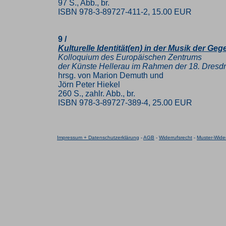
97 S., Abb., br.
ISBN 978-3-89727-411-2, 15.00 EUR
9 /
Kulturelle Identität(en) in der Musik der Ge
Kolloquium des Europäischen Zentrums
der Künste Hellerau im Rahmen der 18. Dresd
hrsg. von Marion Demuth und
Jörn Peter Hiekel
260 S., zahlr. Abb., br.
ISBN 978-3-89727-389-4, 25.00 EUR
Impressum + Datenschutzerklärung
-
AGB
-
Widerrufsrecht
-
Muster-Wider