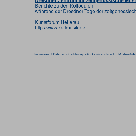
Dresdner Zentrum für zeitgenössische Musi
Berichte zu den Kolloquien
während der Dresdner Tage der zeitgenössisc
Kunstforum Hellerau:
http://www.zeitmusik.de
Impressum + Datenschutzerklärung
-
AGB
-
Widerrufsrecht
-
Muster-Wider