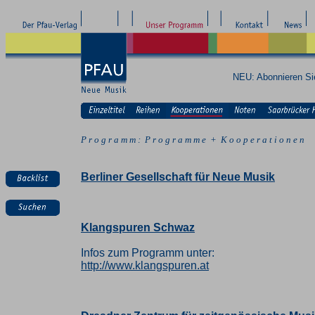
NEU: Abonnieren S
P r o g r a m m : P r o g r a m m e + K o o p e r a t i o n e n
Berliner Gesellschaft für Neue Musik
Klangspuren Schwaz
Infos zum Programm unter:
http://www.klangspuren.at