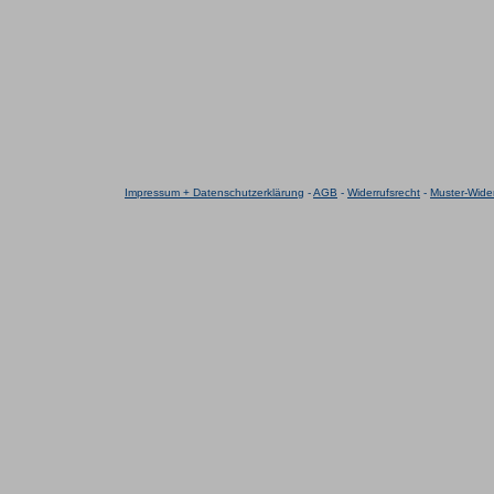
Impressum + Datenschutzerklärung
-
AGB
-
Widerrufsrecht
-
Muster-Wider