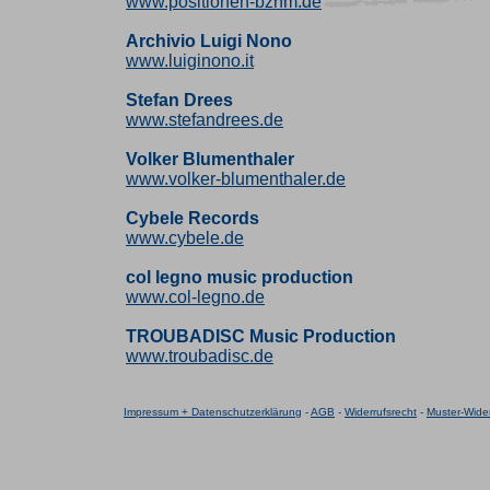
www.positionen-bznm.de
Archivio Luigi Nono
www.luiginono.it
Stefan Drees
www.stefandrees.de
Volker Blumenthaler
www.volker-blumenthaler.de
Cybele Records
www.cybele.de
col legno music production
www.col-legno.de
TROUBADISC Music Production
www.troubadisc.de
Impressum + Datenschutzerklärung
-
AGB
-
Widerrufsrecht
-
Muster-Wider