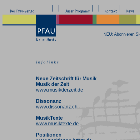
NEU: Abonnieren S
I n f o l i n k s
Neue Zeitschrift für Musik
Musik der Zeit
www.musikderzeit.de
Dissonanz
www.dissonanz.ch
MusikTexte
www.musiktexte.de
Positionen